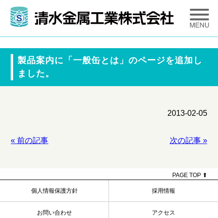
製品案内に「一般缶とは」のページを追加し
ました。
2013-02-05
« 前の記事
次の記事 »
投
稿
ナ
ビ
PAGE TOP ⬆
ゲ
ー
個人情報保護方針
採用情報
シ
ョ
お問い合わせ
アクセス