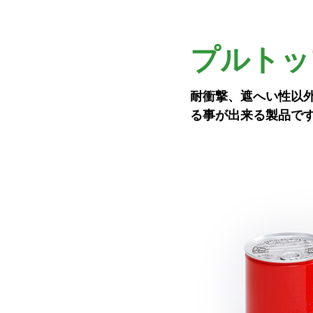
プルトッ
耐衝撃、遮へい性以
る事が出来る製品で