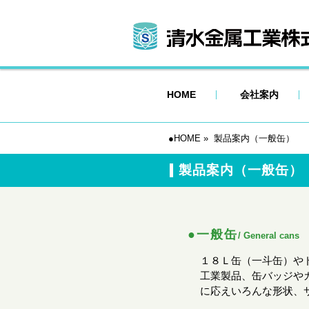
HOME
会社案内
●HOME
» 製品案内（一般缶）
製品案内（一般缶）
●一般缶
/ General cans
１８Ｌ缶（一斗缶）や
工業製品、缶バッジや
に応えいろんな形状、