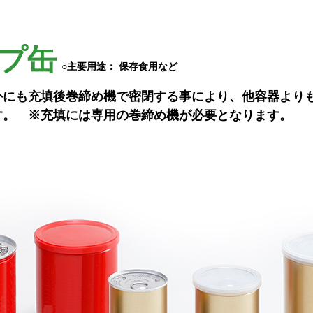
プ缶
○主要用途： 保存食用など
外にも充填後巻締め機で密閉する事により、他容器より
す。 ※充填には専用の巻締め機が必要となります。