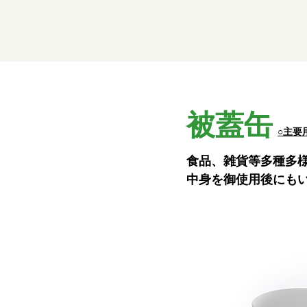
被蓋缶
○主要
食品、雑貨等多種多
中身を御使用後にも