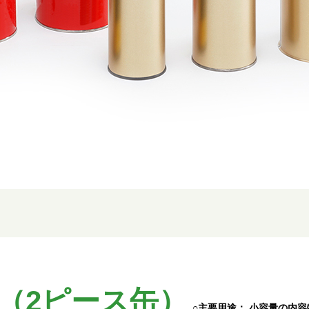
（2ピース缶）
○主要用途： 小容量の内容